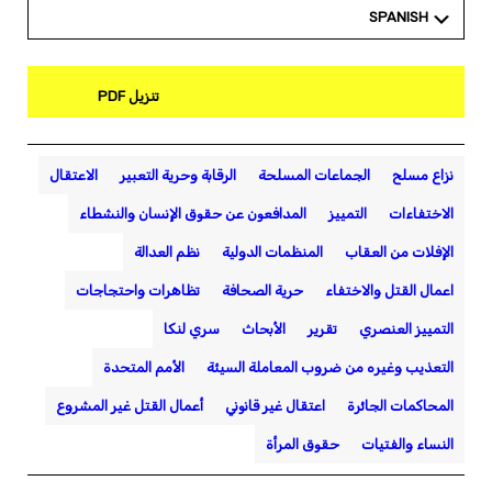
SPANISH
تنزيل PDF
نزاع مسلح
الجماعات المسلحة
الرقابة وحرية التعبير
الاعتقال
الاختفاءات
التمييز
المدافعون عن حقوق الإنسان والنشطاء
الإفلات من العقاب
المنظمات الدولية
نظم العدالة
اعمال القتل والاختفاء
حرية الصحافة
تظاهرات واحتجاجات
التمييز العنصري
تقرير
الأبحاث
سري لنكا
التعذيب وغيره من ضروب المعاملة السيئة
الأمم المتحدة
المحاكمات الجائرة
اعتقال غير قانوني
أعمال القتل غير المشروع
النساء والفتيات
حقوق المرأة