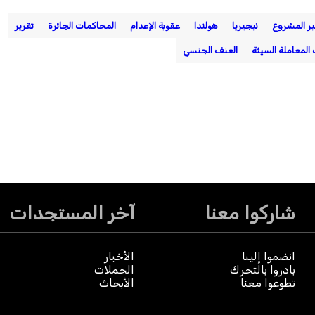
ير المشروع
نيجيريا
هولندا
عقوبة الإعدام
المحاكمات الجائرة
تقرير
لمعاملة السيئة
العنف الجنسي
شاركوا معنا
آخر المستجدات
انضموا إلينا
الأخبار
بادروا بالتحرك
الحملات
تطوعوا معنا
الأبحاث