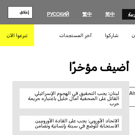
إغلاق
بية
简中
繁中
РУССКИЙ
ن
شاركوا
آخر المستجدات
تبرعوا الآن
بحث
أضيف مؤخرًا
Al
لبنان: يجب التحقيق في الهجوم الإسرائيلي
القاتل على الصحفية آمال خليل باعتباره جريمة
حرب
الاتحاد الأوروبي: يجب على القادة الأوروبيين
الاستجابة للوضع في سبتة بإنسانية وتضامن