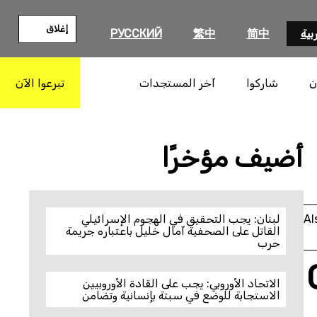
إغلاق
بية
简中
繁中
РУССКИЙ
ن
شاركوا
آخر المستجدات
تبرعوا الآن
بحث
أضيف مؤخرًا
Al
لبنان: يجب التحقيق في الهجوم الإسرائيلي
القاتل على الصحفية آمال خليل باعتباره جريمة
حرب
الاتحاد الأوروبي: يجب على القادة الأوروبيين
الاستجابة للوضع في سبتة بإنسانية وتضامن