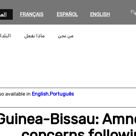
ا؟
ENGLISH
ESPAÑOL
FRANÇAIS
العر
من نحن
ماذا نفعل
البلدا
so available in
English
,
Português
Guinea-Bissau: Amne
concerns followi