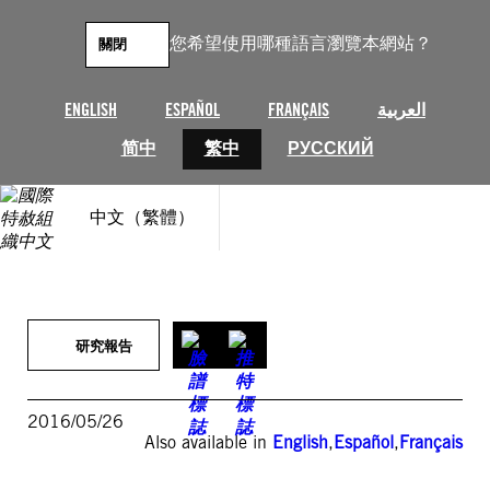
跳
至
您希望使用哪種語言瀏覽本網站？
關閉
主
要
內
ENGLISH
ESPAÑOL
FRANÇAIS
العربية
容
简中
繁中
РУССКИЙ
中文（繁體）
研究報告
2016/05/26
Also available in
English
,
Español
,
Français