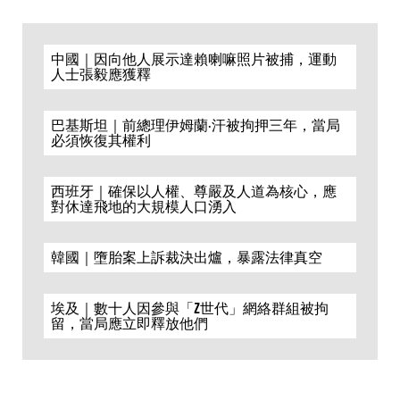
中國｜因向他人展示達賴喇嘛照片被捕，運動
人士張毅應獲釋
巴基斯坦｜前總理伊姆蘭·汗被拘押三年，當局
必須恢復其權利
西班牙｜確保以人權、尊嚴及人道為核心，應
對休達飛地的大規模人口湧入
韓國｜墮胎案上訴裁決出爐，暴露法律真空
埃及｜數十人因參與「Z世代」網絡群組被拘
留，當局應立即釋放他們