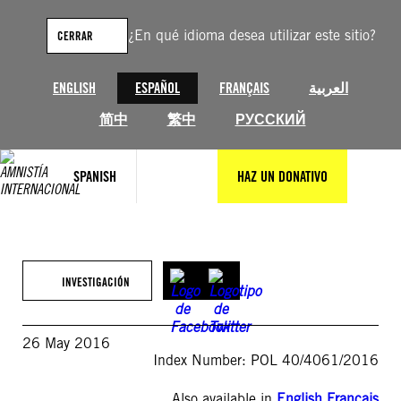
Saltar
al
¿En qué idioma desea utilizar este sitio?
CERRAR
contenido
ENGLISH
ESPAÑOL
FRANÇAIS
العربية
简中
繁中
РУССКИЙ
SPANISH
HAZ UN DONATIVO
INVESTIGACIÓN
26 May 2016
Index Number: POL 40/4061/2016
Also available in
English
,
Français