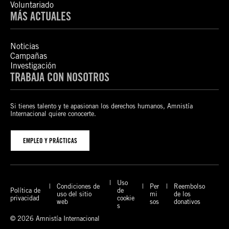
Voluntariado
MÁS ACTUALES
Noticias
Campañas
Investigación
TRABAJA CON NOSOTROS
Si tienes talento y te apasionan los derechos humanos, Amnistía
Internacional quiere conocerte.
EMPLEO Y PRÁCTICAS
Uso
Condiciones de
Per
Reembolso
Política de
de
uso del sitio
mi
de los
privacidad
cookie
web
sos
donativos
s
© 2026 Amnistía Internacional