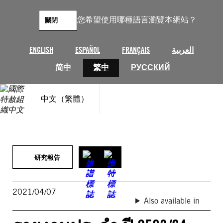
跳
至
您希望使用哪種語言瀏覽本網站？
關閉
主
要
內
ENGLISH
ESPAÑOL
FRANÇAIS
العربية
容
简中
繁中
РУССКИЙ
中文（繁體）
研究報告
2021/04/07
Also available in