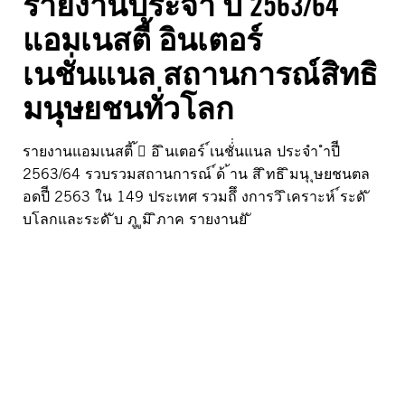
รายงานประจำ ปี 2563/64
แอมเนสตี้ อินเตอร์
เนชั่นแนล สถานการณ์สิทธิ
มนุษยชนทั่วโลก
รายงานแอมเนสตี้ ้􀃝 อิ ินเตอร์ ์เนชั่่นแนล ประจำ ำปีี
2563/64 รวบรวมสถานการณ์ ์ด้ ้าน สิ ิทธิ ิมนุ ุษยชนตล
อดปีี 2563 ใน 149 ประเทศ รวมถึึ งการวิ ิเคราะห์ ์ระดั ั
บโลกและระดั ับ ภู ูมิ ิภาค รายงานยั ั