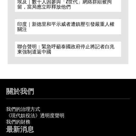
埃及｜數十人因參與「Z世代」網絡群組被拘
留，當局應立即釋放他們
印度｜新德里和平示威者遭鎮壓引發嚴重人權
關注
聯合聲明：緊急呼籲泰國政府停止將記者白兆
東強制遣返中國
關於我們
我們的治理方式
《現代奴役法》透明度聲明
我們的財務
最新消息