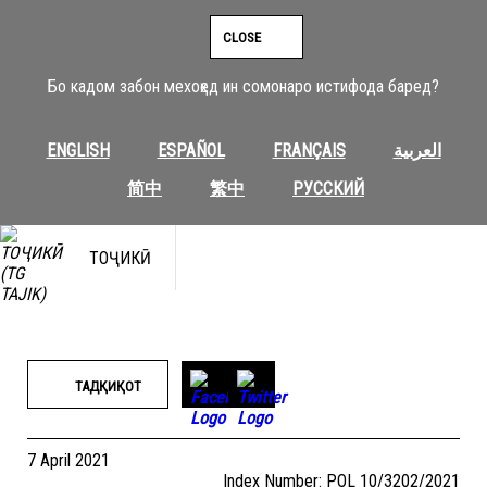
Skip
to
CLOSE
content
Бо кадом забон мехоҳед ин сомонаро истифода баред?
ENGLISH
ESPAÑOL
FRANÇAIS
العربية
简中
繁中
РУССКИЙ
ТОҶИКӢ
ТАДҚИҚОТ
7 April 2021
Index Number: POL 10/3202/2021