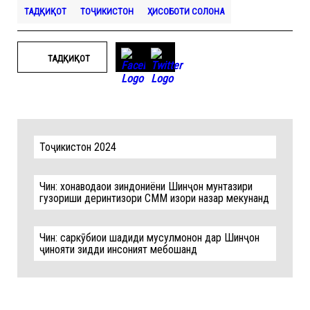
ТАДҚИҚОТ
ТОҶИКИСТОН
ҲИСОБОТИ СОЛОНА
ТАДҚИҚОТ
Тоҷикистон 2024
Чин: хонаводаҳои зиндониёни Шинҷон мунтазири
гузориши деринтизори СММ изҳори назар мекунанд
Чин: саркӯбиҳои шадиди мусулмонон дар Шинҷон
ҷинояти зидди инсоният мебошанд