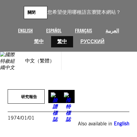
跳
至
您希望使用哪種語言瀏覽本網站？
關閉
主
要
內
ENGLISH
ESPAÑOL
FRANÇAIS
العربية
容
简中
繁中
РУССКИЙ
中文（繁體）
研究報告
1974/01/01
Also available in
English