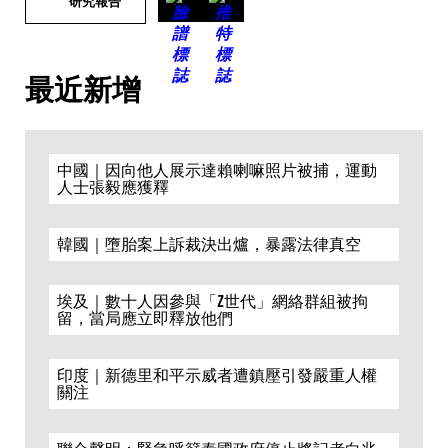
研究報告
最近新增
中國｜因向他人展示達賴喇嘛照片被捕，運動
人士張毅應獲釋
韓國｜墮胎案上訴裁決出爐，暴露法律真空
埃及｜數十人因參與「Z世代」網絡群組被拘
留，當局應立即釋放他們
印度｜新德里和平示威者遭鎮壓引發嚴重人權
關注