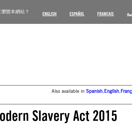
言瀏覽本網站？
ENGLISH
ESPAÑOL
FRANÇAIS
ية
Also available in
Spanish
,
English
,
Franç
odern Slavery Act 2015