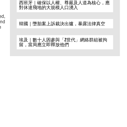
西班牙｜確保以人權、尊嚴及人道為核心，應
對休達飛地的大規模人口湧入
ed,
and
韓國｜墮胎案上訴裁決出爐，暴露法律真空
e
埃及｜數十人因參與「Z世代」網絡群組被拘
留，當局應立即釋放他們