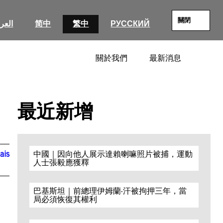
關閉
العرب
简中
繁中
РУССКИЙ
關於我們
最新消息
SEARC
最近新增
ais
中國｜因向他人展示達賴喇嘛照片被捕，運動
人士張毅應獲釋
巴基斯坦｜前總理伊姆蘭·汗被拘押三年，當
局必須恢復其權利