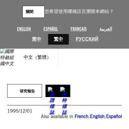
跳
至
您希望使用哪種語言瀏覽本網站？
關閉
主
要
內
ENGLISH
ESPAÑOL
FRANÇAIS
العربية
容
简中
繁中
РУССКИЙ
中文（繁體）
研究報告
1995/12/01
Also available in
French
,
English
,
Español