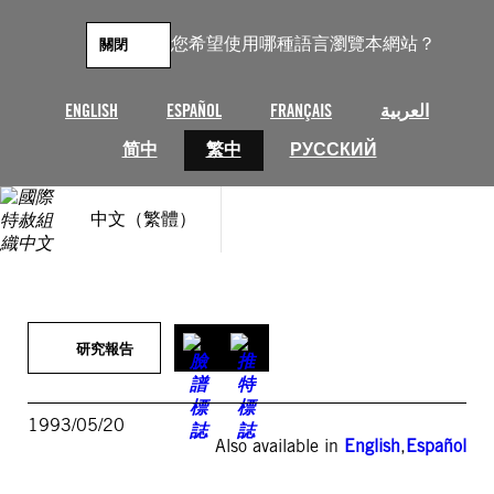
跳
至
您希望使用哪種語言瀏覽本網站？
關閉
主
要
內
ENGLISH
ESPAÑOL
FRANÇAIS
العربية
容
简中
繁中
РУССКИЙ
中文（繁體）
研究報告
1993/05/20
Also available in
English
,
Español