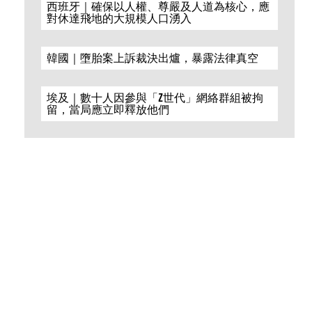
西班牙｜確保以人權、尊嚴及人道為核心，應
對休達飛地的大規模人口湧入
韓國｜墮胎案上訴裁決出爐，暴露法律真空
埃及｜數十人因參與「Z世代」網絡群組被拘
留，當局應立即釋放他們