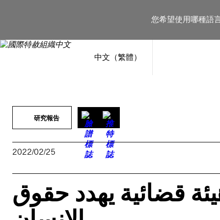
跳
至
您希望使用哪種語
主
要
內
容
中文（繁體）
研究報告
2022/02/25
ئة قضائية يهدد حقوق
الإنسان