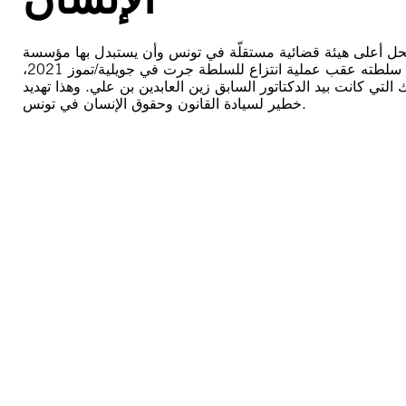
يحل أعلى هيئة قضائية مستقلّة في تونس وأن يستبدل بها مؤسسة
يستطيع التدخل في عملها قد أتى على آخر مؤسسة رقابة هامة على سلطته عقب عملية انتزاع للسلطة جرت في جويلية/تموز 2021،
تي كانت بيد الدكتاتور السابق زين العابدين بن علي. وهذا تهديد
خطير لسيادة القانون وحقوق الإنسان في تونس.