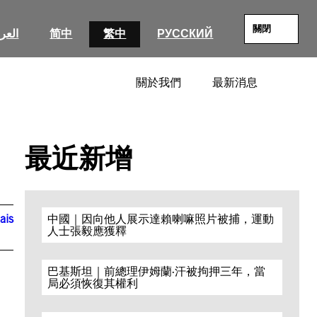
關閉
العرب
简中
繁中
РУССКИЙ
關於我們
最新消息
SEARC
最近新增
ais
中國｜因向他人展示達賴喇嘛照片被捕，運動
人士張毅應獲釋
巴基斯坦｜前總理伊姆蘭·汗被拘押三年，當
局必須恢復其權利