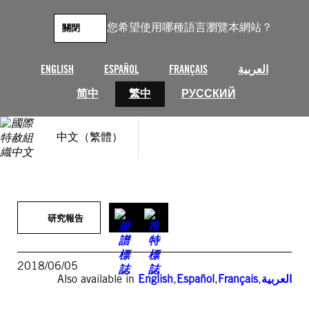
跳
至
您希望使用哪種語言瀏覽本網站？
關閉
主
要
內
ENGLISH
ESPAÑOL
FRANÇAIS
العربية
容
简中
繁中
РУССКИЙ
中文（繁體）
研究報告
2018/06/05
Also available in
English
,
Español
,
Français
,
العربية