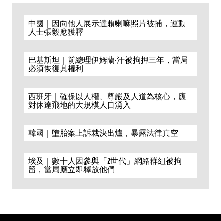
中國｜因向他人展示達賴喇嘛照片被捕，運動
人士張毅應獲釋
巴基斯坦｜前總理伊姆蘭·汗被拘押三年，當局
必須恢復其權利
西班牙｜確保以人權、尊嚴及人道為核心，應
對休達飛地的大規模人口湧入
韓國｜墮胎案上訴裁決出爐，暴露法律真空
埃及｜數十人因參與「Z世代」網絡群組被拘
留，當局應立即釋放他們