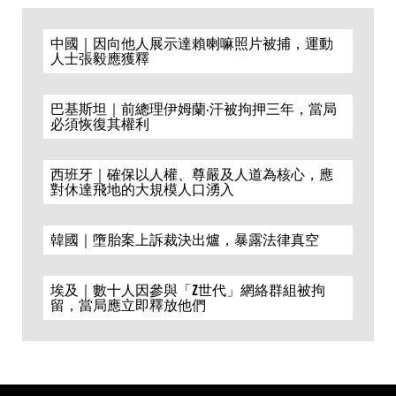
中國｜因向他人展示達賴喇嘛照片被捕，運動
人士張毅應獲釋
巴基斯坦｜前總理伊姆蘭·汗被拘押三年，當局
必須恢復其權利
西班牙｜確保以人權、尊嚴及人道為核心，應
對休達飛地的大規模人口湧入
韓國｜墮胎案上訴裁決出爐，暴露法律真空
埃及｜數十人因參與「Z世代」網絡群組被拘
留，當局應立即釋放他們