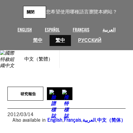
跳
至
您希望使用哪種語言瀏覽本網站？
關閉
主
要
內
ENGLISH
ESPAÑOL
FRANÇAIS
العربية
容
简中
繁中
РУССКИЙ
中文（繁體）
研究報告
2012/03/14
Also available in
English
,
Français
,
العربية
,
中文（简体）