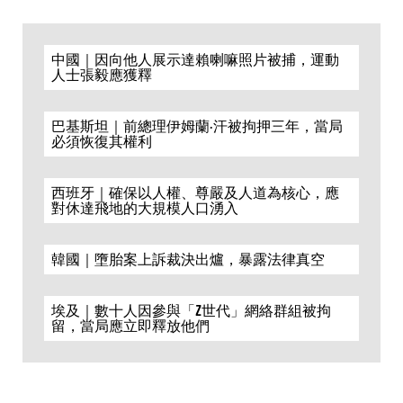
中國｜因向他人展示達賴喇嘛照片被捕，運動
人士張毅應獲釋
巴基斯坦｜前總理伊姆蘭·汗被拘押三年，當局
必須恢復其權利
西班牙｜確保以人權、尊嚴及人道為核心，應
對休達飛地的大規模人口湧入
韓國｜墮胎案上訴裁決出爐，暴露法律真空
埃及｜數十人因參與「Z世代」網絡群組被拘
留，當局應立即釋放他們