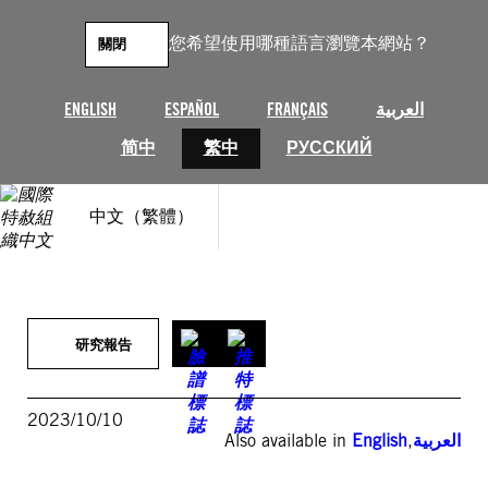
跳
至
您希望使用哪種語言瀏覽本網站？
關閉
主
要
內
ENGLISH
ESPAÑOL
FRANÇAIS
العربية
容
简中
繁中
РУССКИЙ
中文（繁體）
研究報告
2023/10/10
Also available in
English
,
العربية