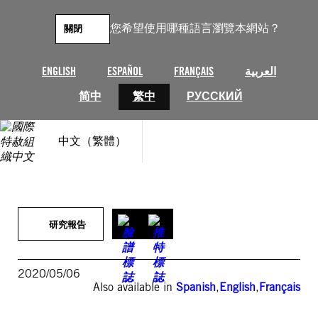
跳
至
您希望使用哪種語言瀏覽本網站？
關閉
主
要
內
ENGLISH
ESPAÑOL
FRANÇAIS
العربية
容
简中
繁中
РУССКИЙ
中文（繁體）
研究報告
2020/05/06
Also available in
Spanish
,
English
,
Français