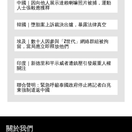
中國｜因向他人展示達賴喇嘛照片被捕，運動
人士張毅應獲釋
韓國｜墮胎案上訴裁決出爐，暴露法律真空
埃及｜數十人因參與「Z世代」網絡群組被拘
留，當局應立即釋放他們
印度｜新德里和平示威者遭鎮壓引發嚴重人權
關注
聯合聲明：緊急呼籲泰國政府停止將記者白兆
東強制遣返中國
關於我們