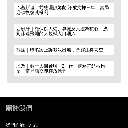
巴基斯坦｜前總理伊姆蘭·汗被拘押三年，當局
必須恢復其權利
西班牙｜確保以人權、尊嚴及人道為核心，應
對休達飛地的大規模人口湧入
韓國｜墮胎案上訴裁決出爐，暴露法律真空
埃及｜數十人因參與「Z世代」網絡群組被拘
留，當局應立即釋放他們
關於我們
我們的治理方式