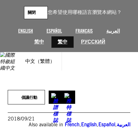
跳
至
您希望使用哪種語言瀏覽本網站？
關閉
主
要
內
ENGLISH
ESPAÑOL
FRANÇAIS
العربية
容
简中
繁中
РУССКИЙ
中文（繁體）
倡議行動
2018/09/21
Also available in
French
,
English
,
Español
,
العربية