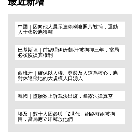
最近新增
中國｜因向他人展示達賴喇嘛照片被捕，運動
人士張毅應獲釋
巴基斯坦｜前總理伊姆蘭·汗被拘押三年，當局
必須恢復其權利
西班牙｜確保以人權、尊嚴及人道為核心，應
對休達飛地的大規模人口湧入
韓國｜墮胎案上訴裁決出爐，暴露法律真空
埃及｜數十人因參與「Z世代」網絡群組被拘
留，當局應立即釋放他們