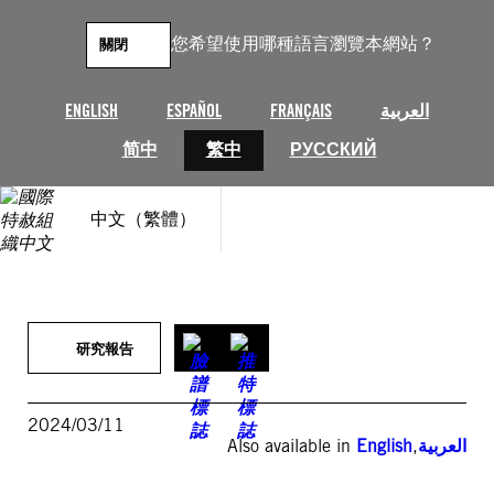
跳
至
您希望使用哪種語言瀏覽本網站？
關閉
主
要
內
ENGLISH
ESPAÑOL
FRANÇAIS
العربية
容
简中
繁中
РУССКИЙ
中文（繁體）
研究報告
2024/03/11
Also available in
English
,
العربية