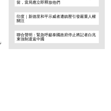
留，當局應立即釋放他們
印度｜新德里和平示威者遭鎮壓引發嚴重人權
關注
聯合聲明：緊急呼籲泰國政府停止將記者白兆
東強制遣返中國
ت