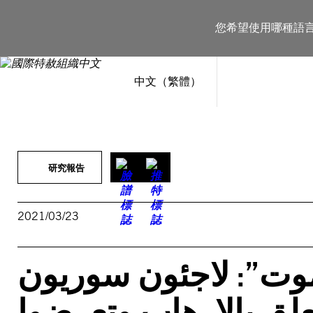
跳
至
您希望使用哪種語
主
要
內
容
中文（繁體）
研究報告
2021/03/23
أموت”: لاجئون سوريون
تعلق بالإرهاب وتعرضوا