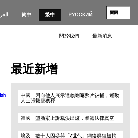
關閉
العرب
简中
繁中
РУССКИЙ
關於我們
最新消息
SEARC
最近新增
ish
中國｜因向他人展示達賴喇嘛照片被捕，運動
人士張毅應獲釋
韓國｜墮胎案上訴裁決出爐，暴露法律真空
埃及｜數十人因參與「Z世代」網絡群組被拘