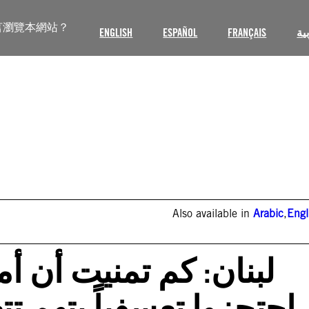
言瀏覽本網站？
ENGLISH
ESPAÑOL
FRANÇAIS
ية
Also available in
Arabic
,
Engl
لبنان: كم تمنيت أن 
احتجزوا تعسفياً بتهم ت