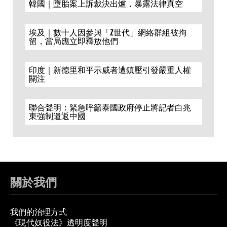
韓國｜墮胎案上訴裁決出爐，暴露法律真空
埃及｜數十人因參與「Z世代」網絡群組被拘
留，當局應立即釋放他們
印度｜新德里和平示威者遭鎮壓引發嚴重人權
關注
聯合聲明：緊急呼籲泰國政府停止將記者白兆
東強制遣返中國
關於我們
我們的治理方式
《現代奴役法》透明度聲明