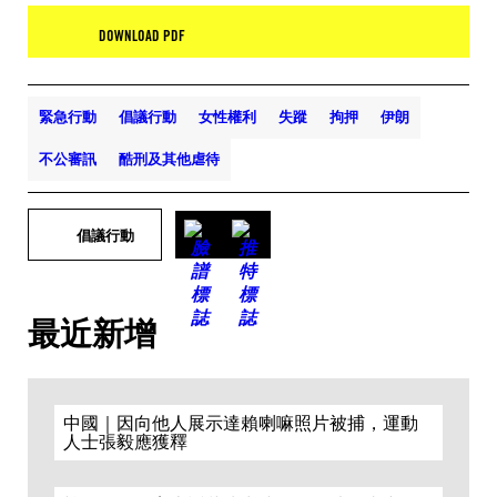
DOWNLOAD PDF
緊急行動
倡議行動
女性權利
失蹤
拘押
伊朗
不公審訊
酷刑及其他虐待
倡議行動
最近新增
中國｜因向他人展示達賴喇嘛照片被捕，運動
人士張毅應獲釋