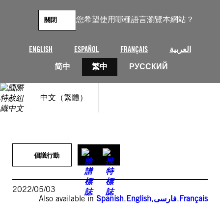
跳
至
您希望使用哪種語言瀏覽本網站？
關閉
主
要
內
ENGLISH
ESPAÑOL
FRANÇAIS
العربية
容
简中
繁中
РУССКИЙ
中文（繁體）
倡議行動
2022/05/03
Also available in
Spanish
,
English
,
فارسی
,
Français