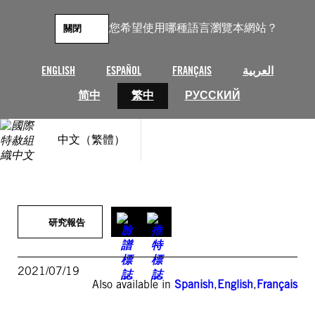
跳
至
您希望使用哪種語言瀏覽本網站？
關閉
主
要
內
ENGLISH
ESPAÑOL
FRANÇAIS
العربية
容
简中
繁中
РУССКИЙ
中文（繁體）
研究報告
2021/07/19
Also available in
Spanish
,
English
,
Français