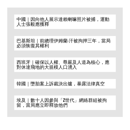
中國｜因向他人展示達賴喇嘛照片被捕，運動
人士張毅應獲釋
巴基斯坦｜前總理伊姆蘭·汗被拘押三年，當局
必須恢復其權利
西班牙｜確保以人權、尊嚴及人道為核心，應
對休達飛地的大規模人口湧入
韓國｜墮胎案上訴裁決出爐，暴露法律真空
埃及｜數十人因參與「Z世代」網絡群組被拘
留，當局應立即釋放他們