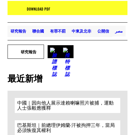
DOWNLOAD PDF
مصر
公開信
中東及北非
有罪不罰
聯合國
研究報告
研究報告
最近新增
中國｜因向他人展示達賴喇嘛照片被捕，運動
人士張毅應獲釋
巴基斯坦｜前總理伊姆蘭·汗被拘押三年，當局
必須恢復其權利