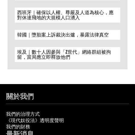
西班牙｜確保以人權、尊嚴及人道為核心，應
對休達飛地的大規模人口湧入
韓國｜墮胎案上訴裁決出爐，暴露法律真空
埃及｜數十人因參與「Z世代」網絡群組被拘
留，當局應立即釋放他們
關於我們
我們的治理方式
《現代奴役法》透明度聲明
我們的財務
最新消息