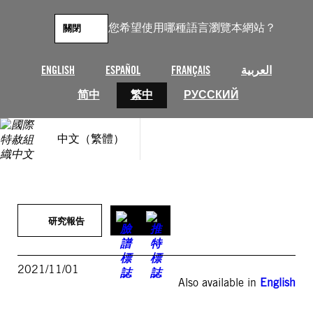
跳
至
您希望使用哪種語言瀏覽本網站？
關閉
主
要
內
العربية
FRANÇAIS
ESPAÑOL
ENGLISH
容
简中
繁中
РУССКИЙ
中文（繁體）
研究報告
2021/11/01
Also available in
English