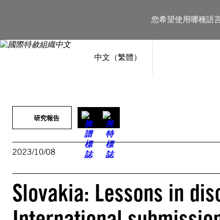
跳
至
您希望使用哪種語
主
要
內
容
中文（繁體）
研究報告
2023/10/08
Slovakia: Lessons in di
International submission