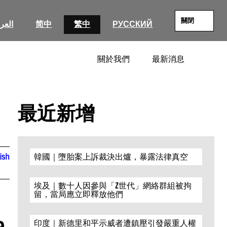
關閉
العرب
简中
繁中
РУССКИЙ
關於我們
最新消息
SEARC
最近新增
ish
韓國｜墮胎案上訴裁決出爐，暴露法律真空
埃及｜數十人因參與「Z世代」網絡群組被拘
留，當局應立即釋放他們
e
印度｜新德里和平示威者遭鎮壓引發嚴重人權