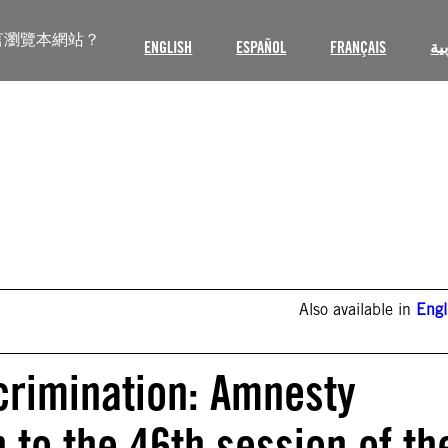
言瀏覽本網站？
ENGLISH
ESPAÑOL
FRANÇAIS
ية
Also available in
Engl
scrimination: Amnesty
 to the 46th session of th