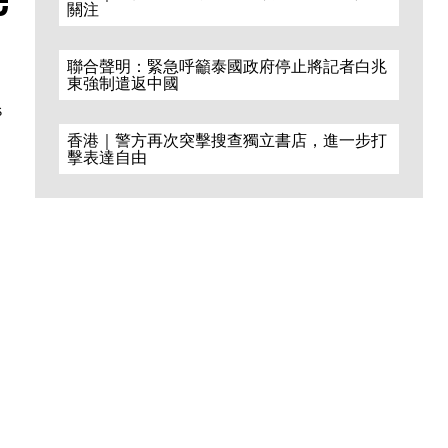
關注
聯合聲明：緊急呼籲泰國政府停止將記者白兆
東強制遣返中國
s
香港｜警方再次突擊搜查獨立書店，進一步打
擊表達自由