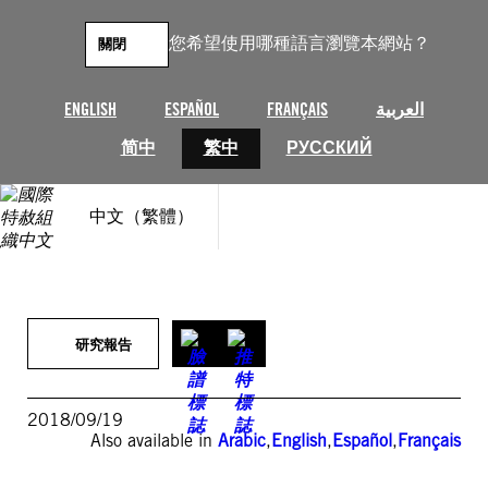
跳
至
您希望使用哪種語言瀏覽本網站？
關閉
主
要
內
ENGLISH
ESPAÑOL
FRANÇAIS
العربية
容
简中
繁中
РУССКИЙ
中文（繁體）
研究報告
2018/09/19
Also available in
Arabic
,
English
,
Español
,
Français