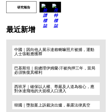
研究報告
最近新增
中國｜因向他人展示達賴喇嘛照片被捕，運動
人士張毅應獲釋
巴基斯坦｜前總理伊姆蘭·汗被拘押三年，當局
必須恢復其權利
西班牙｜確保以人權、尊嚴及人道為核心，應
對休達飛地的大規模人口湧入
韓國｜墮胎案上訴裁決出爐，暴露法律真空