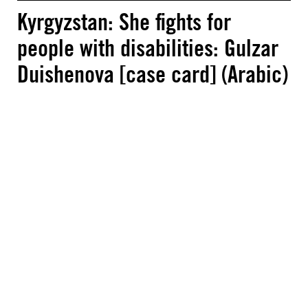
Kyrgyzstan: She fights for
people with disabilities: Gulzar
Duishenova [case card] (Arabic)