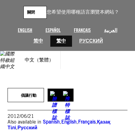
跳
至
您希望使用哪種語言瀏覽本網站？
關閉
主
要
內
ENGLISH
ESPAÑOL
FRANÇAIS
العربية
容
简中
繁中
РУССКИЙ
中文（繁體）
倡議行動
2012/06/21
Also available in
Spanish
,
English
,
Français
,
Қазақ
Тілі
,
Русский