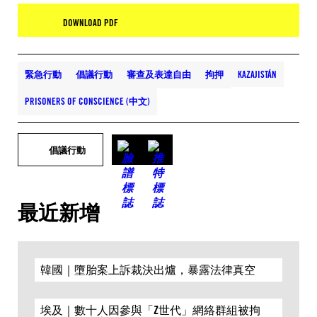
DOWNLOAD PDF
緊急行動
倡議行動
審查及表達自由
拘押
KAZAJISTÁN
PRISONERS OF CONSCIENCE (中文)
倡議行動
最近新增
韓國｜墮胎案上訴裁決出爐，暴露法律真空
埃及｜數十人因參與「Z世代」網絡群組被拘