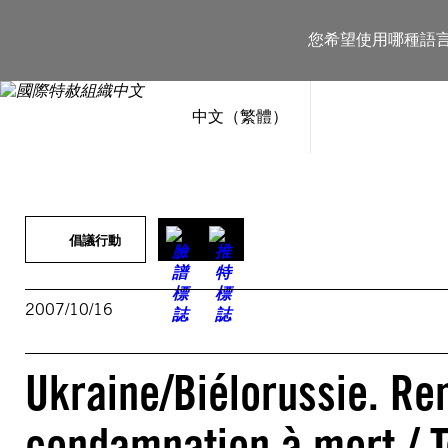
跳
至
您希望使用哪種語
主
要
內
容
中文（繁體）
倡議行動
2007/10/16
Ukraine/Biélorussie. Ren
condamnation à mort / T