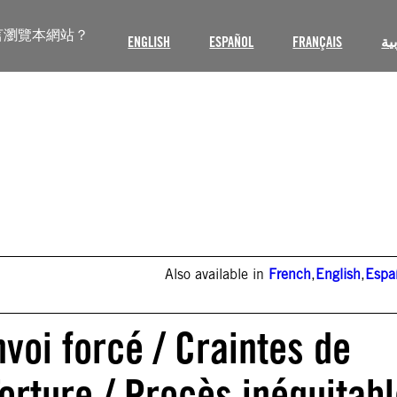
言瀏覽本網站？
ENGLISH
ESPAÑOL
FRANÇAIS
ية
Also available in
French
,
English
,
Espa
voi forcé / Craintes de
orture / Procès inéquitab