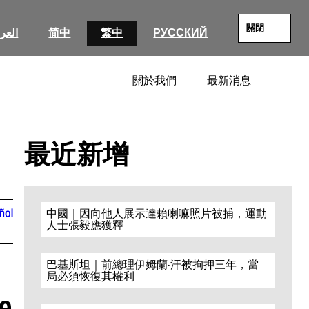
關閉
العرب
简中
繁中
РУССКИЙ
關於我們
最新消息
SEARC
最近新增
ñol
中國｜因向他人展示達賴喇嘛照片被捕，運動
人士張毅應獲釋
巴基斯坦｜前總理伊姆蘭·汗被拘押三年，當
局必須恢復其權利
le