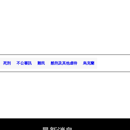
死刑
不公審訊
難民
酷刑及其他虐待
烏克蘭