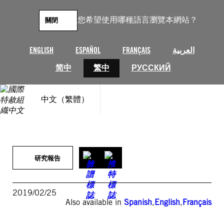
跳
至
您希望使用哪種語言瀏覽本網站？
關閉
主
要
內
ENGLISH
ESPAÑOL
FRANÇAIS
العربية
容
简中
繁中
РУССКИЙ
中文（繁體）
研究報告
2019/02/25
Also available in
Spanish
,
English
,
Français