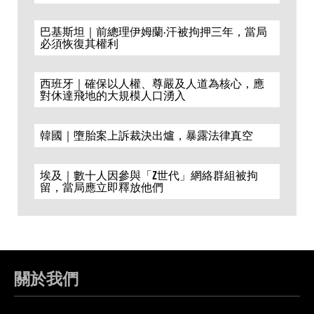
巴基斯坦｜前總理伊姆蘭·汗被拘押三年，當局
必須恢復其權利
西班牙｜確保以人權、尊嚴及人道為核心，應
對休達飛地的大規模人口湧入
韓國｜墮胎案上訴裁決出爐，暴露法律真空
埃及｜數十人因參與「Z世代」網絡群組被拘
留，當局應立即釋放他們
關於我們