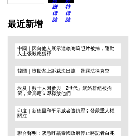
最近新增
中國｜因向他人展示達賴喇嘛照片被捕，運動
人士張毅應獲釋
韓國｜墮胎案上訴裁決出爐，暴露法律真空
埃及｜數十人因參與「Z世代」網絡群組被拘
留，當局應立即釋放他們
印度｜新德里和平示威者遭鎮壓引發嚴重人權
關注
聯合聲明：緊急呼籲泰國政府停止將記者白兆