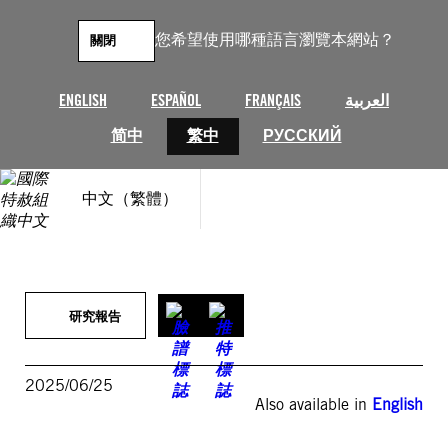
跳
至
您希望使用哪種語言瀏覽本網站？
關閉
主
要
內
ENGLISH
ESPAÑOL
FRANÇAIS
العربية
容
简中
繁中
РУССКИЙ
中文（繁體）
研究報告
2025/06/25
Also available in
English