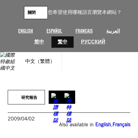
跳
至
您希望使用哪種語言瀏覽本網站？
關閉
主
要
內
ENGLISH
ESPAÑOL
FRANÇAIS
العربية
容
简中
繁中
РУССКИЙ
中文（繁體）
研究報告
2009/04/02
Also available in
English
,
Français