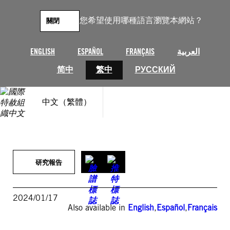
跳
至
您希望使用哪種語言瀏覽本網站？
關閉
主
要
內
ENGLISH
ESPAÑOL
FRANÇAIS
العربية
容
简中
繁中
РУССКИЙ
中文（繁體）
研究報告
2024/01/17
Also available in
English
,
Español
,
Français