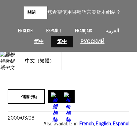
跳
至
您希望使用哪種語言瀏覽本網站？
關閉
主
要
內
ENGLISH
ESPAÑOL
FRANÇAIS
العربية
容
简中
繁中
РУССКИЙ
中文（繁體）
倡議行動
2000/03/03
Also available in
French
,
English
,
Español