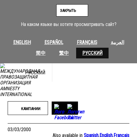
Перейти
к
ЗАКРЫТЬ
содержимому
На каком языке вы хотите просматривать сайт?
ENGLISH
ESPAÑOL
FRANÇAIS
العربية
简中
繁中
РУССКИЙ
РУССКИЙ
КАМПАНИИ
03/03/2000
Also available in
Spanish
,
English
,
Français