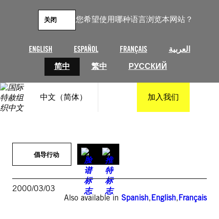
跳
至
您希望使用哪种语言浏览本网站？
关闭
内
容
ENGLISH
ESPAÑOL
FRANÇAIS
العربية
简中
繁中
РУССКИЙ
中文（简体）
加入我们
倡导行动
2000/03/03
Also available in
Spanish
,
English
,
Français