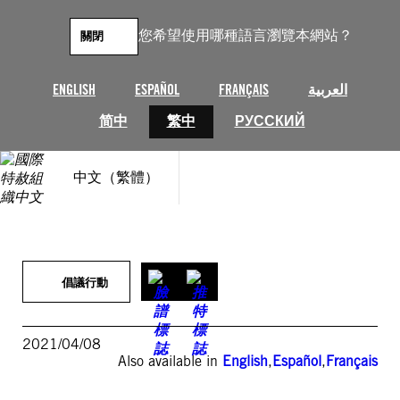
跳
至
您希望使用哪種語言瀏覽本網站？
關閉
主
要
內
ENGLISH
ESPAÑOL
FRANÇAIS
العربية
容
简中
繁中
РУССКИЙ
中文（繁體）
倡議行動
2021/04/08
Also available in
English
,
Español
,
Français