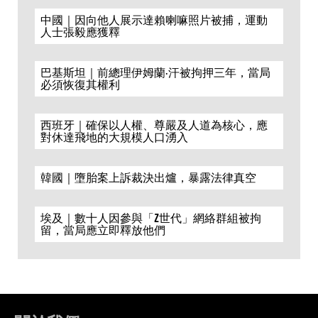
中國｜因向他人展示達賴喇嘛照片被捕，運動
人士張毅應獲釋
巴基斯坦｜前總理伊姆蘭·汗被拘押三年，當局
必須恢復其權利
西班牙｜確保以人權、尊嚴及人道為核心，應
對休達飛地的大規模人口湧入
韓國｜墮胎案上訴裁決出爐，暴露法律真空
埃及｜數十人因參與「Z世代」網絡群組被拘
留，當局應立即釋放他們