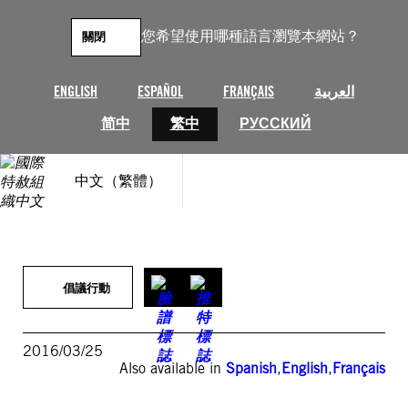
跳
至
您希望使用哪種語言瀏覽本網站？
關閉
主
要
內
ENGLISH
ESPAÑOL
FRANÇAIS
العربية
容
简中
繁中
РУССКИЙ
中文（繁體）
倡議行動
2016/03/25
Also available in
Spanish
,
English
,
Français