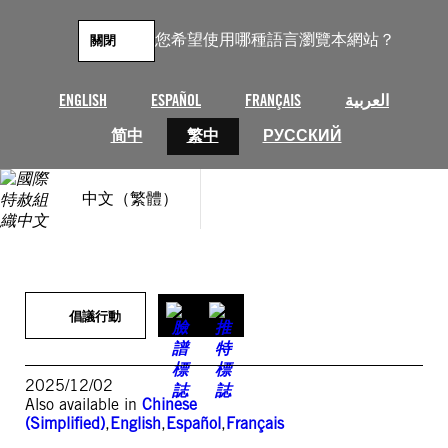
跳
至
您希望使用哪種語言瀏覽本網站？
關閉
主
要
內
ENGLISH
ESPAÑOL
FRANÇAIS
العربية
容
简中
繁中
РУССКИЙ
中文（繁體）
倡議行動
2025/12/02
Also available in
Chinese
(Simplified)
,
English
,
Español
,
Français