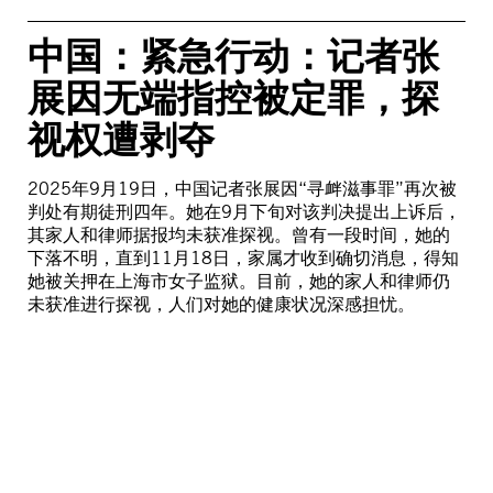
中国：紧急⾏动：记者张
展因⽆端指控被定罪，探
视权遭剥夺
2025年9⽉19⽇，中国记者张展因“寻衅滋事罪”再次被
判处有期徒刑四年。她在9⽉下旬对该判决提出上诉后，
其家⼈和律师据报均未获准探视。曾有⼀段时间，她的
下落不明，直到11⽉18⽇，家属才收到确切消息，得知
她被关押在上海市⼥⼦监狱。⽬前，她的家⼈和律师仍
未获准进⾏探视，⼈们对她的健康状况深感担忧。