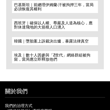
巴基斯坦｜前總理伊姆蘭·汗被拘押三年，當局
必須恢復其權利
西班牙｜確保以人權、尊嚴及人道為核心，應
對休達飛地的大規模人口湧入
韓國｜墮胎案上訴裁決出爐，暴露法律真空
埃及｜數十人因參與「Z世代」網絡群組被拘
留，當局應立即釋放他們
關於我們
我們的治理方式