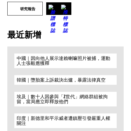
研究報告
最近新增
中國｜因向他人展示達賴喇嘛照片被捕，運動
人士張毅應獲釋
韓國｜墮胎案上訴裁決出爐，暴露法律真空
埃及｜數十人因參與「Z世代」網絡群組被拘
留，當局應立即釋放他們
印度｜新德里和平示威者遭鎮壓引發嚴重人權
關注