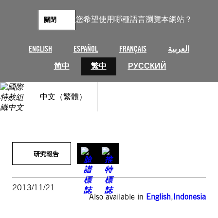
跳
至
您希望使用哪種語言瀏覽本網站？
關閉
主
要
內
ENGLISH
ESPAÑOL
FRANÇAIS
العربية
容
简中
繁中
РУССКИЙ
中文（繁體）
研究報告
2013/11/21
Also available in
English
,
Indonesia