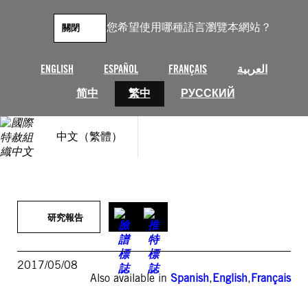
跳
至
您希望使用哪種語言瀏覽本網站？
關閉
主
要
內
ENGLISH
ESPAÑOL
FRANÇAIS
العربية
容
简中
繁中
РУССКИЙ
中文（繁體）
研究報告
2017/05/08
Also available in
Spanish
,
English
,
Français