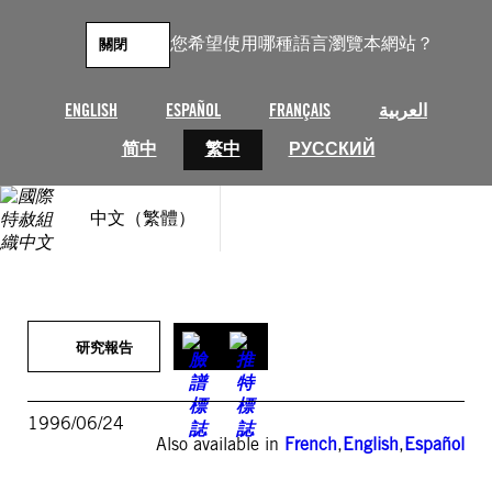
跳
至
您希望使用哪種語言瀏覽本網站？
關閉
主
要
內
ENGLISH
ESPAÑOL
FRANÇAIS
العربية
容
简中
繁中
РУССКИЙ
中文（繁體）
研究報告
1996/06/24
Also available in
French
,
English
,
Español