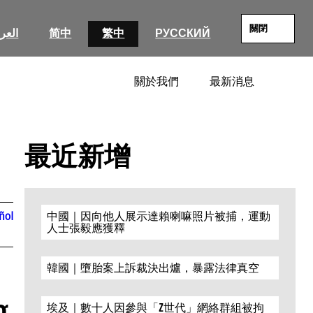
關閉
العرب
简中
繁中
РУССКИЙ
關於我們
最新消息
SEARC
最近新增
ñol
中國｜因向他人展示達賴喇嘛照片被捕，運動
人士張毅應獲釋
韓國｜墮胎案上訴裁決出爐，暴露法律真空
g
埃及｜數十人因參與「Z世代」網絡群組被拘