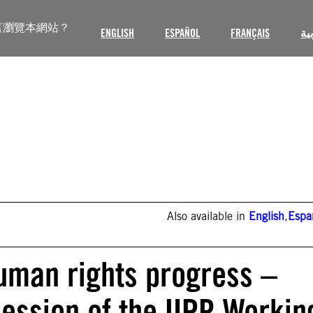
言瀏覽本網站？
ENGLISH
ESPAÑOL
FRANÇAIS
ية
Also available in
English
,
Espa
human rights progress –
session of the UPR Workin