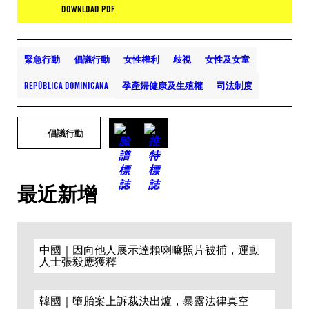
DOWNLOAD PDF
緊急行動
倡議行動
女性權利
歧視
女性及女童
REPÚBLICA DOMINICANA
孕產婦健康及生殖權
司法制度
倡議行動
最近新增
中國｜因向他人展示達賴喇嘛照片被捕，運動
人士張毅應獲釋
韓國｜墮胎案上訴裁決出爐，暴露法律真空