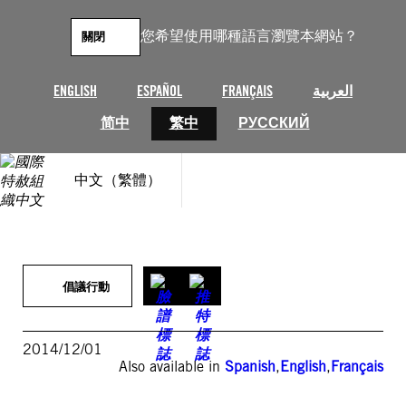
跳
至
您希望使用哪種語言瀏覽本網站？
關閉
主
要
內
ENGLISH
ESPAÑOL
FRANÇAIS
العربية
容
简中
繁中
РУССКИЙ
中文（繁體）
倡議行動
2014/12/01
Also available in
Spanish
,
English
,
Français