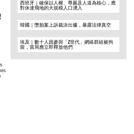
西班牙｜確保以人權、尊嚴及人道為核心，應
對休達飛地的大規模人口湧入
e
韓國｜墮胎案上訴裁決出爐，暴露法律真空
埃及｜數十人因參與「Z世代」網絡群組被拘
留，當局應立即釋放他們
os
nes
e