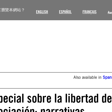
言瀏覽本網站？
ENGLISH
ESPAÑOL
FRANÇAIS
ية
Also available in
Span
pecial sobre la libertad de
ociación: narrativas