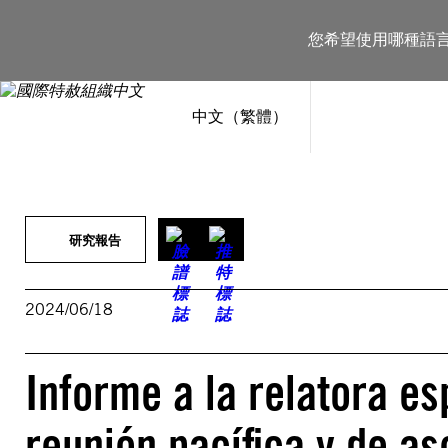
跳
至
您希望使用哪種語
主
要
內
容
中文（繁體）
研究報告
2024/06/18
Informe a la relatora es
reunión pacífica y de as