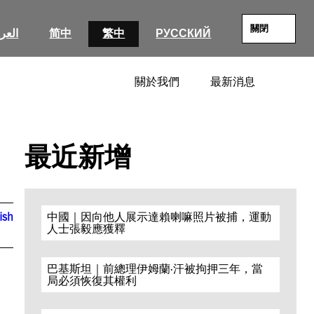
關閉
العرب
简中
繁中
РУССКИЙ
關於我們
最新消息
SEARC
最近新增
ish
中國｜因向他人展示達賴喇嘛照片被捕，運動
人士張毅應獲釋
巴基斯坦｜前總理伊姆蘭·汗被拘押三年，當
局必須恢復其權利