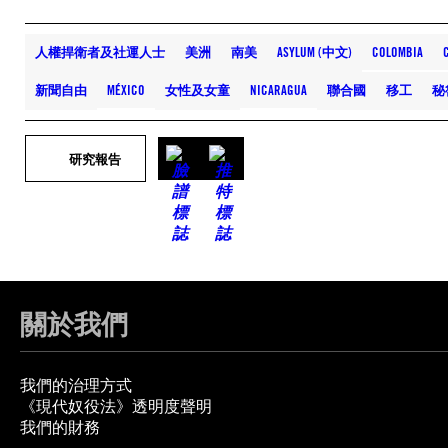
人權捍衛者及社運人士
美洲
南美
ASYLUM (中文)
COLOMBIA
新聞自由
MÉXICO
女性及女童
NICARAGUA
聯合國
移工
秘
研究報告
關於我們
我們的治理方式
《現代奴役法》透明度聲明
我們的財務