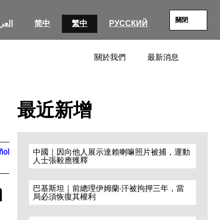
關閉
العرب
简中
繁中
РУССКИЙ
關於我們
最新消息
SEARC
最近新增
ñol
中國｜因向他人展示達賴喇嘛照片被捕，運動
人士張毅應獲釋
n
巴基斯坦｜前總理伊姆蘭·汗被拘押三年，當
局必須恢復其權利