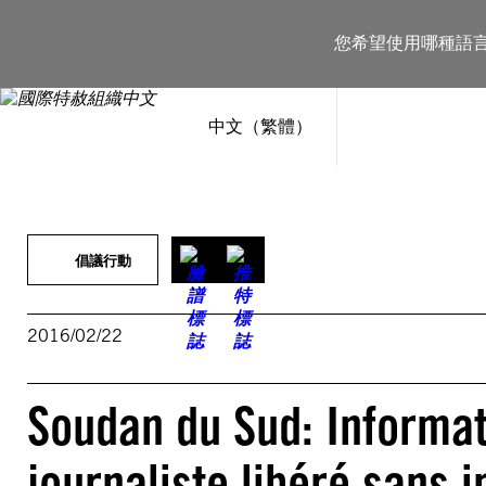
跳
至
您希望使用哪種語
主
要
內
容
中文（繁體）
倡議行動
2016/02/22
Soudan du Sud: Informa
journaliste libéré sans 