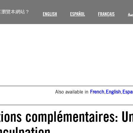
言瀏覽本網站？
ENGLISH
ESPAÑOL
FRANÇAIS
ية
Also available in
French
,
English
,
Espa
tions complémentaires: U
inculpation