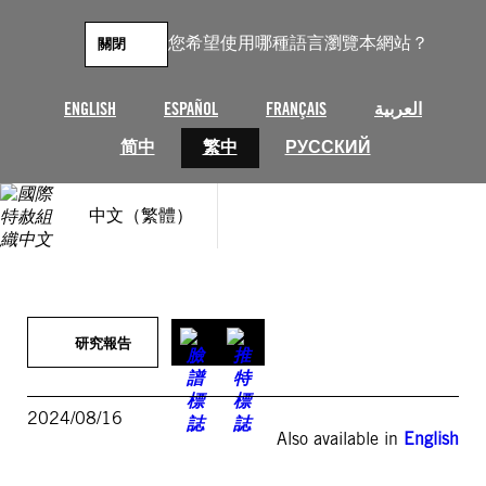
跳
至
您希望使用哪種語言瀏覽本網站？
關閉
主
要
內
ENGLISH
ESPAÑOL
FRANÇAIS
العربية
容
简中
繁中
РУССКИЙ
中文（繁體）
研究報告
2024/08/16
Also available in
English