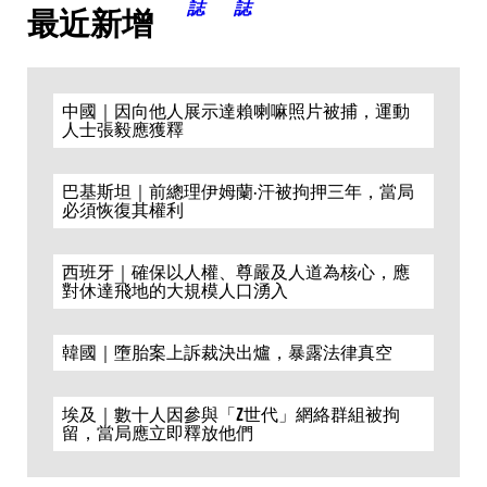
最近新增
中國｜因向他人展示達賴喇嘛照片被捕，運動
人士張毅應獲釋
巴基斯坦｜前總理伊姆蘭·汗被拘押三年，當局
必須恢復其權利
西班牙｜確保以人權、尊嚴及人道為核心，應
對休達飛地的大規模人口湧入
韓國｜墮胎案上訴裁決出爐，暴露法律真空
埃及｜數十人因參與「Z世代」網絡群組被拘
留，當局應立即釋放他們