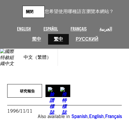
跳
至
您希望使用哪種語言瀏覽本網站？
關閉
主
要
內
ENGLISH
ESPAÑOL
FRANÇAIS
العربية
容
简中
繁中
РУССКИЙ
中文（繁體）
研究報告
1996/11/11
Also available in
Spanish
,
English
,
Français