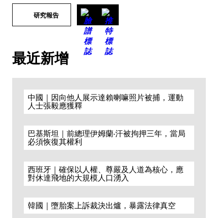
研究報告
最近新增
中國｜因向他人展示達賴喇嘛照片被捕，運動
人士張毅應獲釋
巴基斯坦｜前總理伊姆蘭·汗被拘押三年，當局
必須恢復其權利
西班牙｜確保以人權、尊嚴及人道為核心，應
對休達飛地的大規模人口湧入
韓國｜墮胎案上訴裁決出爐，暴露法律真空