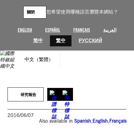
跳
至
您希望使用哪種語言瀏覽本網站？
關閉
主
要
內
ENGLISH
ESPAÑOL
FRANÇAIS
العربية
容
简中
繁中
РУССКИЙ
中文（繁體）
研究報告
2016/06/07
Also available in
Spanish
,
English
,
Français