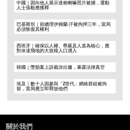
中國｜因向他人展示達賴喇嘛照片被捕，運動
人士張毅應獲釋
巴基斯坦｜前總理伊姆蘭·汗被拘押三年，當局
必須恢復其權利
西班牙｜確保以人權、尊嚴及人道為核心，應
對休達飛地的大規模人口湧入
韓國｜墮胎案上訴裁決出爐，暴露法律真空
埃及｜數十人因參與「Z世代」網絡群組被拘
留，當局應立即釋放他們
關於我們