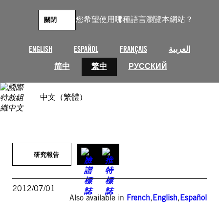
跳
至
您希望使用哪種語言瀏覽本網站？
關閉
主
要
內
ENGLISH
ESPAÑOL
FRANÇAIS
العربية
容
简中
繁中
РУССКИЙ
中文（繁體）
研究報告
2012/07/01
Also available in
French
,
English
,
Español