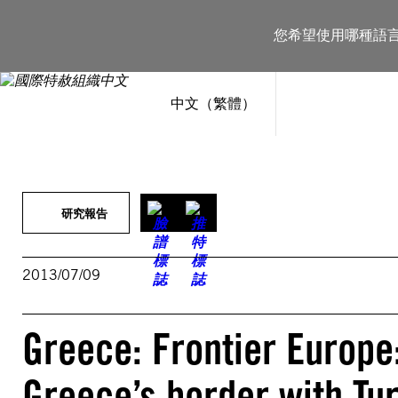
跳
至
您希望使用哪種語
主
要
內
容
中文（繁體）
研究報告
2013/07/09
Greece: Frontier Europe
Greece’s border with Tu