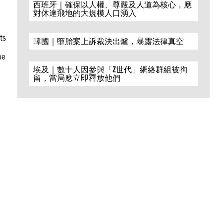
西班牙｜確保以人權、尊嚴及人道為核心，應
對休達飛地的大規模人口湧入
ts
韓國｜墮胎案上訴裁決出爐，暴露法律真空
he
埃及｜數十人因參與「Z世代」網絡群組被拘
留，當局應立即釋放他們