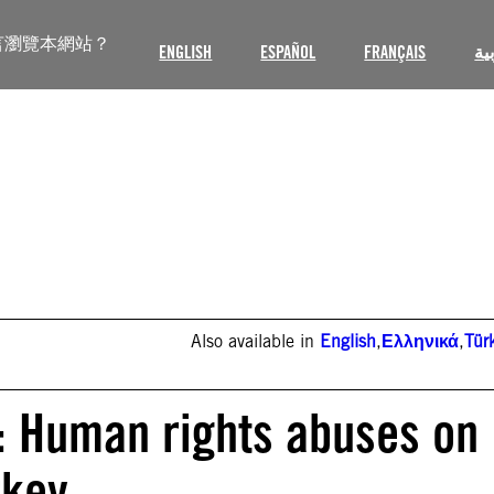
言瀏覽本網站？
ENGLISH
ESPAÑOL
FRANÇAIS
ية
Also available in
English
,
Ελληνικά
,
Tür
: Human rights abuses on
rkey