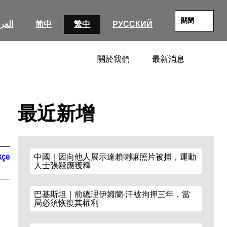
關閉
العرب
简中
繁中
РУССКИЙ
關於我們
最新消息
SEARC
最近新增
kçe
中國｜因向他人展示達賴喇嘛照片被捕，運動
人士張毅應獲釋
巴基斯坦｜前總理伊姆蘭·汗被拘押三年，當
局必須恢復其權利