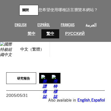
跳
至
您希望使用哪種語言瀏覽本網站？
關閉
主
要
內
ENGLISH
ESPAÑOL
FRANÇAIS
العربية
容
简中
繁中
РУССКИЙ
中文（繁體）
研究報告
2005/05/31
Also available in
English
,
Español