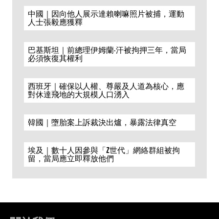
中國｜因向他人展示達賴喇嘛照片被捕，運動
人士張毅應獲釋
巴基斯坦｜前總理伊姆蘭·汗被拘押三年，當局
必須恢復其權利
西班牙｜確保以人權、尊嚴及人道為核心，應
對休達飛地的大規模人口湧入
韓國｜墮胎案上訴裁決出爐，暴露法律真空
埃及｜數十人因參與「Z世代」網絡群組被拘
留，當局應立即釋放他們