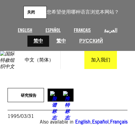
跳
至
您希望使用哪种语言浏览本网站？
关闭
内
容
ENGLISH
ESPAÑOL
FRANÇAIS
العربية
简中
繁中
РУССКИЙ
中文（简体）
加入我们
研究报告
1995/03/31
Also available in
English
,
Español
,
Français